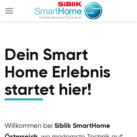
Zum
Inhalt
springen
Dein Smart
Home Erlebnis
startet hier!
Siblik SmartHome
Willkommen bei
Österreich
, wo modernste Technik auf