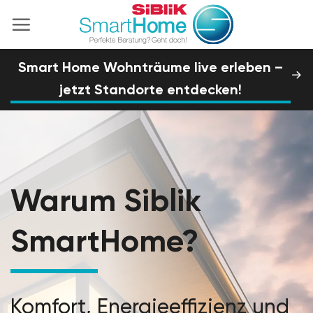
Zum
Inhalt
springen
Smart Home Wohnträume live erleben –
jetzt Standorte entdecken!
Warum Siblik
SmartHome?
Komfort, Energieeffizienz und