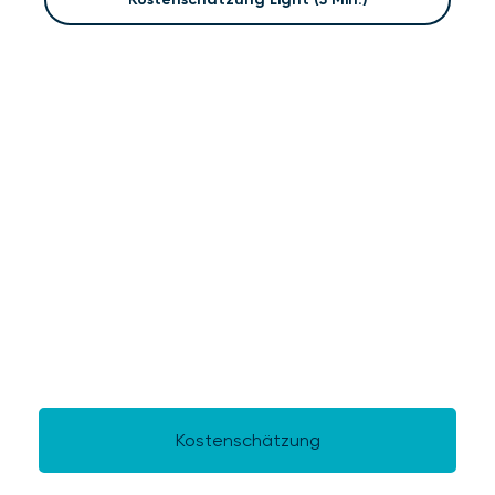
Erstellen Sie Ihre
Kostenschätzung,
oder sprechen Sie mit
uns über ein
maßgeschneidertes
Angebot!
Kostenschätzung