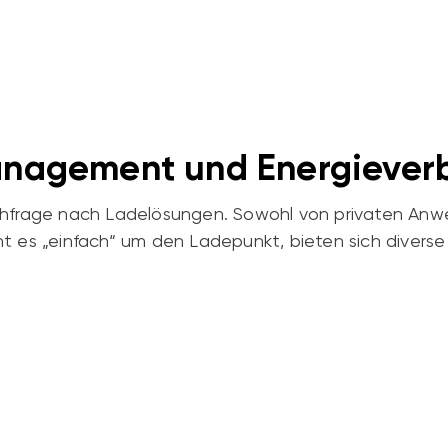
management und Energiever
chfrage nach Ladelösungen. Sowohl von privaten Anw
 „einfach“ um den Ladepunkt, bieten sich diverse s
Kostenschätzung, oder sprechen 
maßgeschneidertes Angebot!