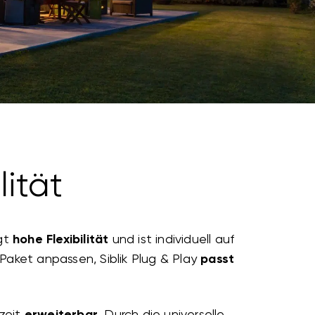
lität
ngt
hohe Flexibilität
und ist individuell auf
aket anpassen, Siblik Plug & Play
passt
zeit
erweiterbar
. Durch die universelle