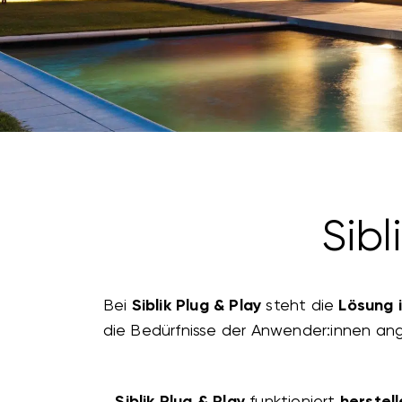
Sibl
Bei
Siblik Plug & Play
steht die
Lösung 
die Bedürfnisse der Anwender:innen ang
Siblik Plug & Play
funktioniert
herstel