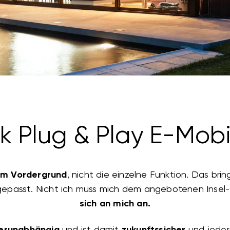
ik Plug & Play E-Mobi
im Vordergrund
, nicht die einzelne Funktion. Das bri
epasst. Nicht ich muss mich dem angebotenen Insel-P
sich an mich an.
lerunabhängig
und ist damit
zukunftssicher
und jeder