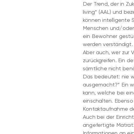
Der Trend, der in Z
living“ (AAL) und be
können intelligente
Menschen und/oder H
ein Bewohner gestür
werden verständigt.
Aber auch, wer zur
zurückgreifen. Ein d
sämtliche nicht ben
Das bedeutet: nie w
ausgemacht?“ Ein we
kann, welche bei ei
einschalten. Ebenso 
Kontaktaufnahme de
Auch bei der Einrich
angefertigte Matrat
Informationen an ei