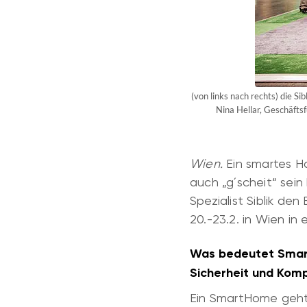
(von links nach rechts) die 
Nina Hellar, Geschäfts
Wien.
Ein smartes Ha
auch „g´scheit“ sei
Spezialist Siblik d
20.-23.2. in Wien in
Was bedeutet Smart
Sicherheit und Komp
Ein SmartHome geht