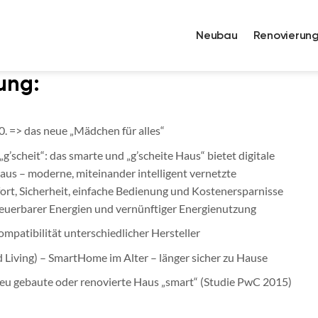
Neubau
Renovierun
ung:
0. => das neue „Mädchen für alles“
„g’scheit“: das smarte und „g’scheite Haus“ bietet digitale
us – moderne, miteinander intelligent vernetzte
rt, Sicherheit, einfache Bedienung und Kostenersparnisse
neuerbarer Energien und vernünftiger Energienutzung
patibilität unterschiedlicher Hersteller
 Living) – SmartHome im Alter – länger sicher zu Hause
 neu gebaute oder renovierte Haus „smart“ (Studie PwC 2015)