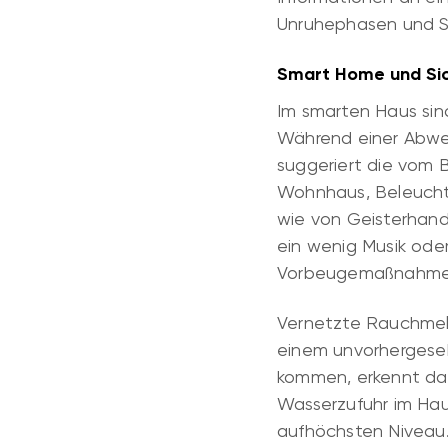
Unruhephasen und S
Smart Home und Sich
Im smarten Haus sind
Während einer Abwes
suggeriert die vom 
Wohnhaus, Beleuchtu
wie von Geisterhand
ein wenig Musik oder
Vorbeugemaßnahmen 
Vernetzte Rauchmelde
einem unvorhergeseh
kommen, erkennt das
Wasserzufuhr im Hau
aufhöchsten Niveau