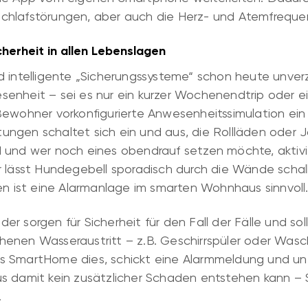
chlafstörungen, aber auch die Herz- und Atemfreque
erheit in allen Lebenslagen
 intelligente „Sicherungssysteme“ schon heute unverzi
enheit – sei es nur ein kurzer Wochenendtrip oder ei
Bewohner vorkonfigurierte Anwesenheitssimulation ei
ngen schaltet sich ein und aus, die Rollläden oder J
 und wer noch eines obendrauf setzen möchte, aktivie
 lässt Hundegebell sporadisch durch die Wände schalle
ist eine Alarmanlage im smarten Wohnhaus sinnvoll
r sorgen für Sicherheit für den Fall der Fälle und sol
enen Wasseraustritt – z.B. Geschirrspüler oder Was
 SmartHome dies, schickt eine Alarmmeldung und unte
s damit kein zusätzlicher Schaden entstehen kann – 
.