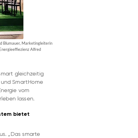
d Blumauer, Marketingleiterin
nergieeffiezienz Alfred
mart gleichzeitig
en und SmartHome
Energie vom
rleben lassen.
stem bietet
us. „Das smarte