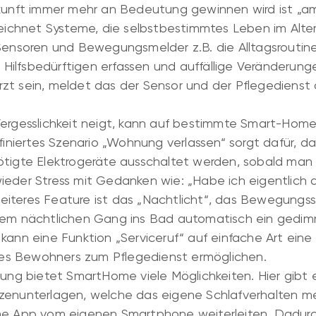
ukunft immer mehr an Bedeutung gewinnen wird ist „am
zeichnet Systeme, die selbstbestimmtes Leben im Alter
 Sensoren und Bewegungsmelder z.B. die Alltagsroutin
ilfsbedürftigen erfassen und auffällige Veränderunge
zt sein, meldet das der Sensor und der Pflegedienst
 Vergesslichkeit neigt, kann auf bestimmte Smart-H
efiniertes Szenario „Wohnung verlassen“ sorgt dafür, 
ötigte Elektrogeräte ausschaltet werden, sobald man 
ieder Stress mit Gedanken wie: „Habe ich eigentlich 
iteres Feature ist das „Nachtlicht“, das Bewegungss
nem nächtlichen Gang ins Bad automatisch ein gedim
kann eine Funktion „Serviceruf“ auf einfache Art eine 
s Bewohners zum Pflegedienst ermöglichen.
tung bietet SmartHome viele Möglichkeiten. Hier gibt e
zenunterlagen, welche das eigene Schlafverhalten me
ne App vom eigenen Smartphone weiterleiten. Dadurch