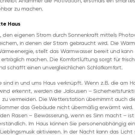
chreibt Ahammer die Motivation, erstmals ein smarte
ehbar zu machen.
zte Haus
h, den eigenen Strom durch Sonnenkraft mittels Photo
peichern, in denen der Strom gebraucht wird. Die Wär
ärmeenergie, stellt das Warmwasser bereit und kann 
träglich machen. Die Komfortlüftung sorgt für frisch
d schafft einen unvergleichlichen Schlafkomfort.
e sind in und ums Haus verknüpft. Wenn z.B. die am H
wind erkennt, werden die Jalousien – Sicherheitsfunkt
zu vermeiden. Die Wetterstation übernimmt auch di
m Sommer das Gebäude nicht übermäßig erwärmt wird.
r den Rasen – Bewässerung, wenn es Sinn macht – ist
rständlich. Im Haus können Sie personenabhängig ei
ieblingsmusik aktivieren. In der Nacht kann das Licht