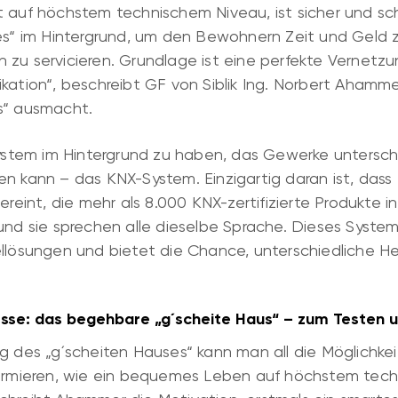
t auf höchstem technischem Niveau, ist sicher und sc
les“ im Hintergrund, um den Bewohnern Zeit und Geld 
 zu servicieren. Grundlage ist eine perfekte Vernetzu
kation“, beschreibt GF von Siblik Ing. Norbert Ahamme
s“ ausmacht.
System im Hintergrund zu haben, das Gewerke unterschi
n kann – das KNX-System. Einzigartig daran ist, dass
ereint, die mehr als 8.000 KNX-zertifizierte Produkte i
und sie sprechen alle dieselbe Sprache. Dieses System
llösungen und bietet die Chance, unterschiedliche Her
sse: das begehbare „g´scheite Haus“ – zum Testen 
ng des „g´scheiten Hauses“ kann man all die Möglichk
formieren, wie ein bequemes Leben auf höchstem tec