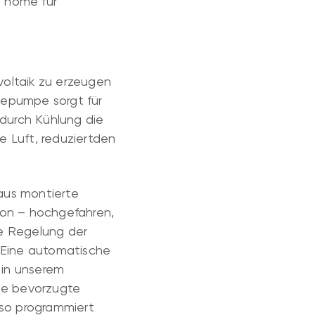
s home für
voltaik zu erzeugen
mepumpe sorgt für
durch Kühlung die
e Luft, reduziertden
aus montierte
ion – hochgefahren,
e Regelung der
 Eine automatische
 in unserem
ne bevorzugte
 so programmiert