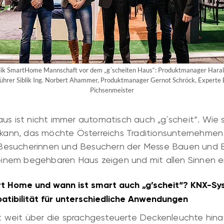
Siblik SmartHome Mannschaft vor dem „g´scheiten Haus“: Produktmanager Haral
führer Siblik Ing. Norbert Ahammer, Produktmanager Gernot Schröck, Experte E
Pichsenmeister
us ist nicht immer automatisch auch „g´scheit“. Wie s
n kann, das möchte Österreichs Traditionsunternehm
en Besucherinnen und Besuchern der Messe Bauen und 
 einem begehbaren Haus zeigen und mit allen Sinnen e
 Home und wann ist smart auch „g’scheit“? KNX-Sy
atibilität für unterschiedliche Anwendungen
 weit über die sprachgesteuerte Deckenleuchte hina