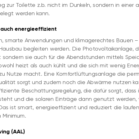
g zur Toilette z.b. nicht im Dunkeln, sondern in eine
elegt werden kann.
auch energieeffizient
en, smarte Anwendungen und klimagerechtes Bauen – 
Hausbau begleiten werden. Die Photovoltaikanlage, di
rt sondern sie auch für die Abendstunden mittels Speich
ohl heizt als auch kühlt und die sich mit wenig Ener
zu Nutze macht. Eine Komfortlüftungsanlage die perm
ualität sorgt und zudem noch die Abwärme nutzen ka
ffiziente Beschattungsregelung, die dafür sorgt, dass
 steht und die solaren Einträge dann genutzt werden,
s ist smart, energieeffizient und reduziert die laufe
n Minimum.
ving (AAL)