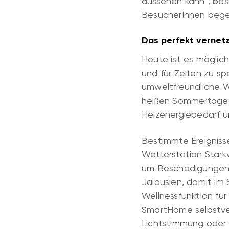
aussehen kann“, bes
BesucherInnen beg
Das perfekt vernet
Heute ist es möglic
und für Zeiten zu s
umweltfreundliche W
heißen Sommertage er
Heizenergiebedarf un
Bestimmte Ereigniss
Wetterstation Stark
um Beschädigungen 
Jalousien, damit i
Wellnessfunktion fü
SmartHome selbstve
Lichtstimmung oder L