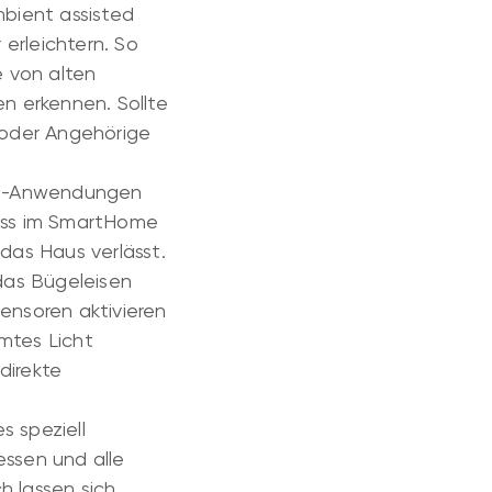
bient assisted
 erleichtern. So
e von alten
n erkennen. Sollte
 oder Angehörige
ome-Anwendungen
dass im SmartHome
das Haus verlässt.
das Bügeleisen
ensoren aktivieren
mtes Licht
direkte
s speziell
ssen und alle
 lassen sich