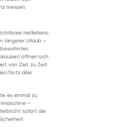
nz messen.
chtbare Helferleins.
n längerer Urlaub –
n bewohntes
alousien öffnen sich
rt von Zeit zu Zeit
n.Trotz aller
.
lte es einmal zu
chmaschine –
rbricht sofort die
Sicherheit