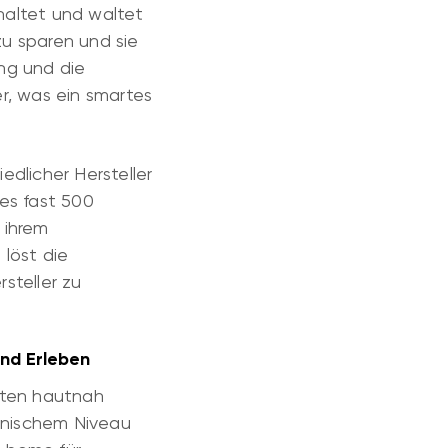
haltet und waltet
zu sparen und sie
ng und die
r, was ein smartes
edlicher Hersteller
 es fast 500
n ihrem
 löst die
steller zu
und Erleben
eiten hautnah
hnischem Niveau