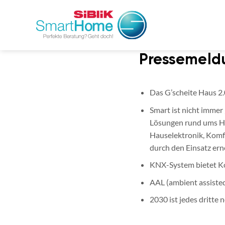
Zum
Inhalt
springen
Pressemeld
Das G’scheite Haus 2.
Smart ist nicht immer 
Lösungen rund ums Ha
Hauselektronik, Komfo
durch den Einsatz er
KNX-System bietet Kom
AAL (ambient assisted
2030 ist jedes dritte