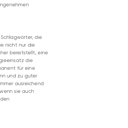
r angenehmen
Schlagwörter, die
e nicht nur die
er bereitstellt, eine
gieeinsatz die
anent für eine
nn und zu guter
 immer ausreichend
 wenn sie auch
nden