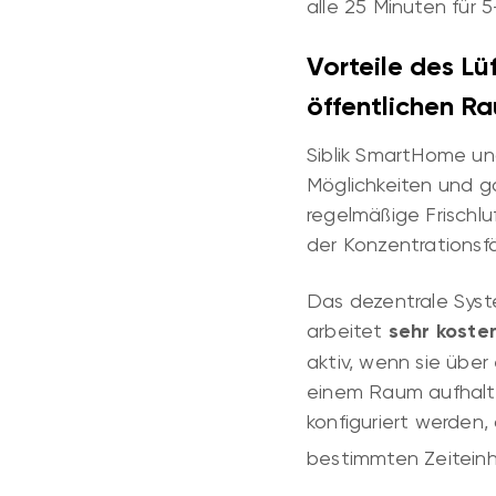
alle 25 Minuten für 
Vorteile des L
öffentlichen R
Siblik SmartHome un
Möglichkeiten und g
regelmäßige Frischlu
der Konzentrationsf
Das dezentrale Sys
arbeitet
sehr koste
aktiv, wenn sie übe
einem Raum aufhalte
konfiguriert werden,
bestimmten Zeiteinhe