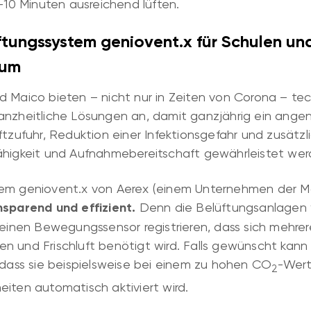
5-10 Minuten ausreichend lüften.
üftungssystem geniovent.x für Schulen un
aum
d Maico bieten – nicht nur in Zeiten von Corona – te
anzheitliche Lösungen an, damit ganzjährig ein ang
ftzufuhr, Reduktion einer Infektionsgefahr und zusätz
ähigkeit und Aufnahmebereitschaft gewährleistet we
tem geniovent.x von Aerex (einem Unternehmen der 
nsparend und effizient.
Denn d
ie Belüftungsanlagen
r einen Bewegungssensor registrieren, dass sich mehre
n und Frischluft benötigt wird. Falls gewünscht kann
 dass sie beispielsweise bei einem zu hohen CO
-Wert
2
iten automatisch aktiviert wird.