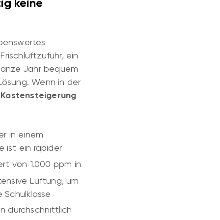
tig keine
ebenswertes
rischluftzufuhr, ein
 ganze Jahr bequem
 Lösung. Wenn in der
Kostensteigerung
er in einem
e ist ein rapider
t von 1.000 ppm in
ntensive Lüftung, um
 Schulklasse
n durchschnittlich