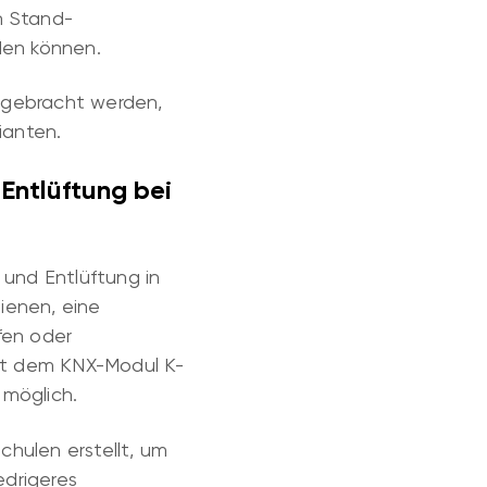
h Stand-
den können.
angebracht werden,
ianten.
 Entlüftung bei
 und Entlüftung in
ienen, eine
fen oder
it dem KNX-Modul K-
möglich.
Schulen erstellt, um
edrigeres