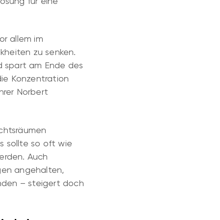
ösung für eine
or allem im
nkheiten zu senken.
nd spart am Ende des
ie Konzentration
hrer Norbert
ichtsräumen
sollte so oft wie
werden. Auch
ogen angehalten,
inden – steigert doch