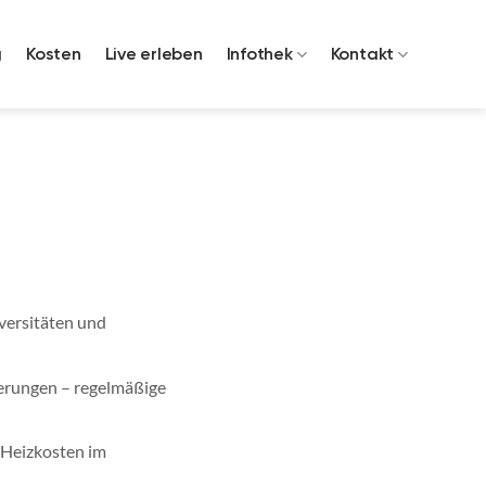
g
Kosten
Live erleben
Infothek
Kontakt
iversitäten und
derungen – regelmäßige
 Heizkosten im