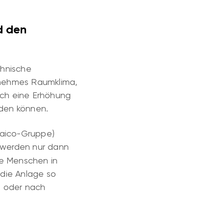
d den
chnische
enehmes Raumklima,
lich eine Erhöhung
rden können.
Maico-Gruppe)
 werden nur dann
re Menschen in
 die Anlage so
 oder nach