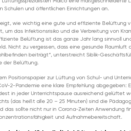
üftungsspezialisten Maico eine maßgeschneiderte L
in Schulen und öffentlichen Einrichtungen
an.
igt, wie wichtig eine gute und effiziente Belüftung v
t, um das Infektionsrisiko und die Verbreitung von Kra
fiziente Belüftung ist das ganze Jahr lang sinnvoll u
d. Nicht zu vergessen, dass eine gesunde Raumluft d
lbefinden beiträgt“, unterstreicht Siblik-Geschäftsfü
e der Belüftung.
em Positionspapier zur Lüftung von Schul- und Unterr
oV-2-Pandemie eine klare Empfehlung abgegeben: Es 
dest in jeder Unterrichtspause ausreichend gelüftet 
chts (das heißt alle 20 – 25 Minuten) sind die Pädag
Und das sollte nicht nur in Corona-Zeiten Anwendung f
Konzentrationsfähigkeit und Aufnahmebereitschaft.