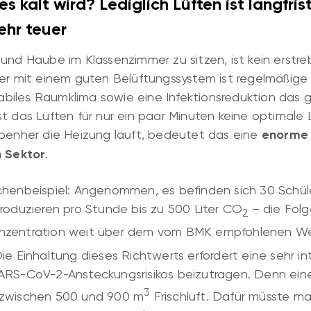
s kalt wird? Lediglich Lüften ist langfris
ehr teuer
 und Haube im Klassenzimmer zu sitzen, ist kein erstr
er mit einem guten Belüftungssystem ist regelmäßige F
biles Raumklima sowie eine Infektionsreduktion das
t das Lüften für nur ein paar Minuten keine optimale
ebenher die Heizung läuft, bedeutet das eine
enorme 
n Sektor
.
chenbeispiel: Angenommen, es befinden sich 30 Schül
roduzieren pro Stunde bis zu 500 Liter CO
– die Folg
2
nzentration weit über dem vom BMK empfohlenen Wer
ie Einhaltung dieses Richtwerts erfordert eine sehr i
ARS-CoV-2-Ansteckungsrisikos beizutragen. Denn eine
3
 zwischen 500 und 900 m
Frischluft. Dafür müsste ma