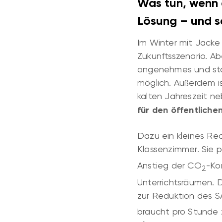
Was tun, wenn e
Lösung – und s
Im Winter mit Jacke
Zukunftsszenario. Ab
angenehmes und sta
möglich. Außerdem is
kalten Jahreszeit n
für den öffentliche
Dazu ein kleines Re
Klassenzimmer. Sie p
Anstieg der CO
-Ko
2
Unterrichtsräumen. D
zur Reduktion des S
braucht pro Stunde