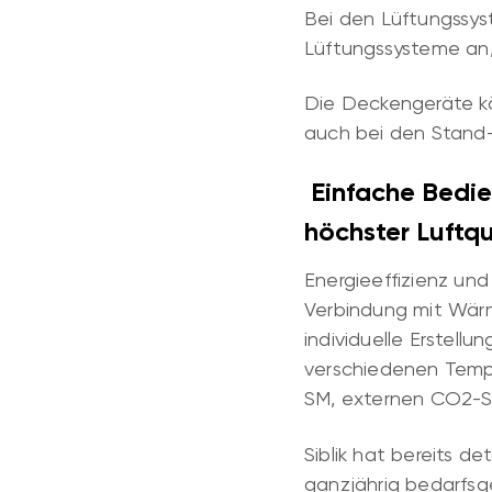
Bei den Lüftungssy
Lüftungssysteme an
Die Deckengeräte kö
auch bei den Stand-
Einfache Bedie
höchster Luftqu
Energieeffizienz und
Verbindung mit Wärm
individuelle Erstell
verschiedenen Tempe
SM, externen CO2-S
Siblik hat bereits de
ganzjährig bedarfsg