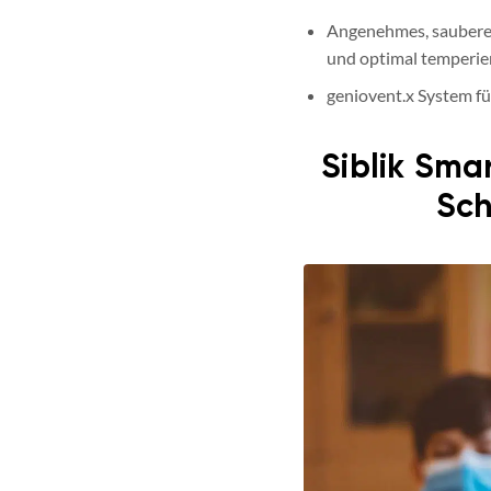
Angenehmes, sauberes
und optimal temperier
geniovent.x System fü
Siblik Sma
Sch