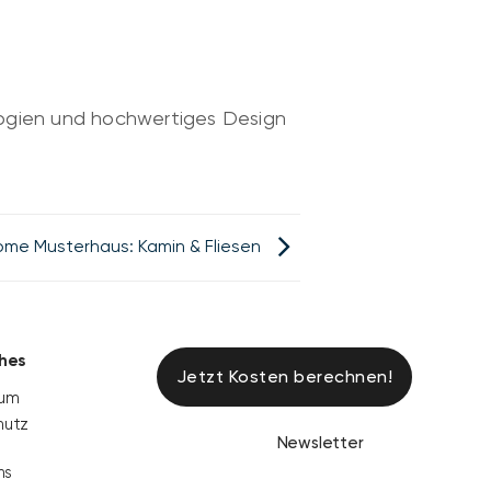
logien und hochwertiges Design
Home Musterhaus: Kamin & Fliesen
ches
Jetzt Kosten berechnen!
sum
hutz
Newsletter
ns