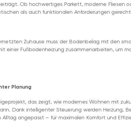
trägt. Ob hochwertiges Parkett, moderne Fliesen ode
tischen als auch funktionalen Anforderungen gerech
 vernetzten Zuhause muss der Bodenbelag mit den s
l mit einer Fußbodenheizung zusammenarbeiten, um ma
ter Planung
zeigeprojekt, das zeigt, wie modernes Wohnen mit zu
kann. Dank intelligenter Steuerung werden Heizung, 
 Alltag angepasst – für maximalen Komfort und Effizi