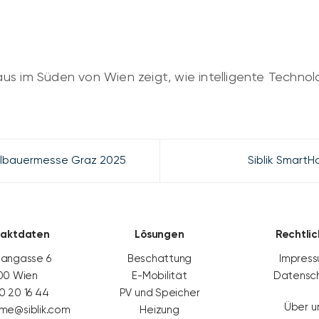
us im Süden von Wien zeigt, wie intelligente Techno
elbauermesse Graz 2025
Siblik Smart
taktdaten
Lösungen
Rechtli
angasse 6
Beschattung
Impres
100 Wien
E-Mobilität
Datensc
 20 16 44
PV und Speicher
Über u
me@siblik.com
Heizung