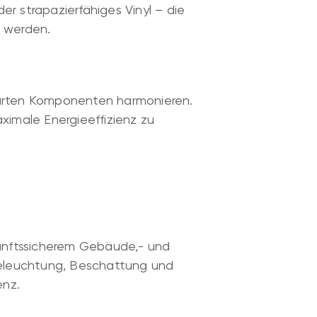
r strapazierfähiges Vinyl – die
t werden.
marten Komponenten harmonieren.
ximale Energieeffizienz zu
kunftssicherem Gebäude,- und
Beleuchtung, Beschattung und
enz.