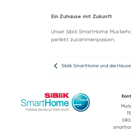
Ein Zuhause mit Zukunft
Unser Siblik SmartHome Musterha
perfekt zusammenpassen.
Siblik SmartHome und die Häus
Kon
Murb
1
0800
smartho