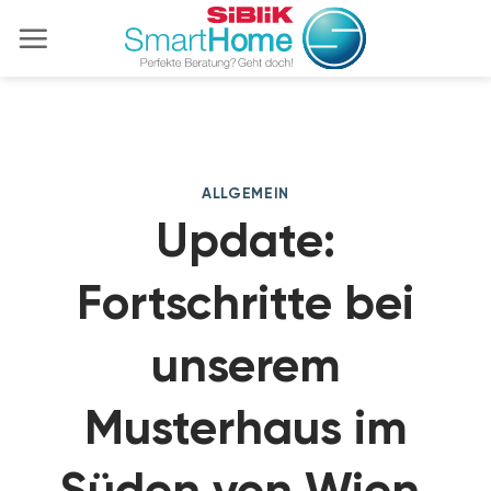
Zum
Inhalt
springen
ALLGEMEIN
Update:
Fortschritte bei
unserem
Musterhaus im
Süden von Wien.